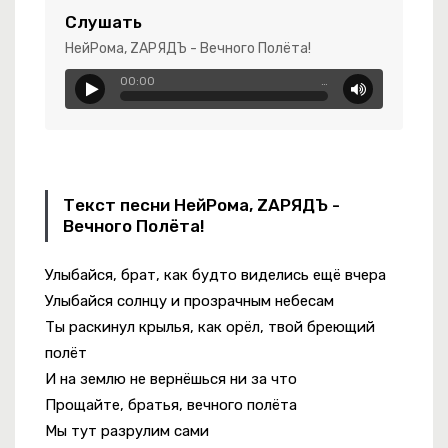
ando Bondano
Слушать
НейРома, ZАРЯДЪ - Вечного Полёта!
тот Мир Сегодня Лишний
00:00
…
апают На Платье
-
Убегая
Текст песни НейРома, ZАРЯДЪ -
Вечного Полёта!
Улыбайся, брат, как будто виделись ещё вчера
ко
Улыбайся солнцу и прозрачным небесам
Ты раскинул крылья, как орёл, твой бреющий
полёт
И на землю не вернёшься ни за что
Прощайте, братья, вечного полёта
Мы тут разрулим сами