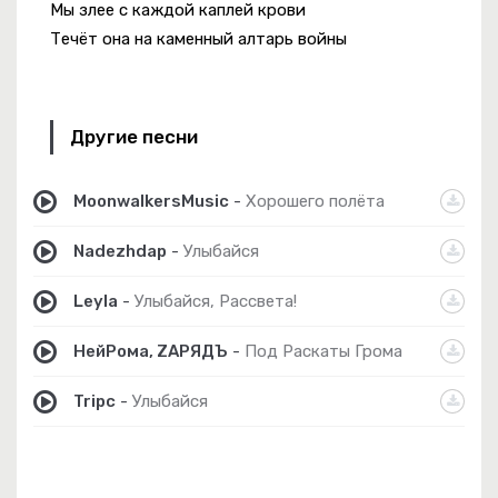
Мы злее с каждой каплей крови
Течёт она на каменный алтарь войны
Другие песни
MoonwalkersMusic
-
Хорошего полёта
Nadezhdap
-
Улыбайся
Leyla
-
Улыбайся, Рассвета!
НейРома, ZАРЯДЪ
-
Под Раскаты Грома
Tripc
-
Улыбайся