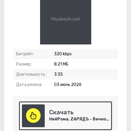
llapse 2
Битрейт:
320 kbps
Размер:
8.21 МБ
Длительность:
3:35
Дата релиза:
03 июнь 2026
-
Cassiopeia
Скачать
НейРома, ZАРЯДЪ - Вечного Полёта!