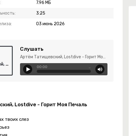
:
7.96 МБ
ьность:
3:25
елиза:
03 июнь 2026
Слушать
Артём Татищевский, Lostdive - Горит Моя Печаль
Артём Татищевский, Lostdive - Горит Моя Печаль
00:00
…
кий, Lostdive - Горит Моя Печаль
ах твоих слез
рьез
тия