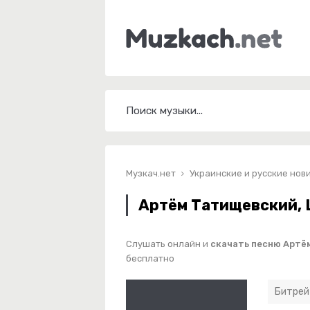
Музкач.нет
Украинские и русские нов
Артём Татищевский, L
Слушать онлайн и
скачать песню Артём
бесплатно
Битрей