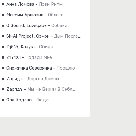
Анна Ломова
-
Лови Ритм
Максим Аршавин
-
Облака
G Sound, Luvsqape
-
Собаки
Sk-Ai Project, Сэмэн
-
Дым Последней Сигареты (Reimagined)
Dj515, Kaayra
-
Обида
Z1Y1X1
-
Подари Мне
Снежинка Северянка
-
Прощаю
Zарядъ
-
Дорога Домой
Zарядъ
-
Мы Не Верим В Себя...
Оля Кодекс
-
Люди