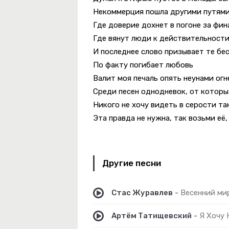
Некоммерция пошла другими путям
а
Где доверие дохнет в погоне за фи
Где вянут люди к действительност
аки
И последнее слово призывает те бе
м Последней Сигареты (Reimagined)
По факту погибает любовь
Валит моя печаль опять неунами огн
Среди песен однодневок, от которы
Никого не хочу видеть в серости та
рощаю
Эта правда не нужна, так возьми её,
Другие песни
Стас Журавлев
-
Весенний ми
Артём Татищевский
-
Я Хочу 