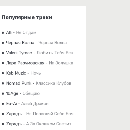
Популярные треки
Alli
-
Не Отдам
Черная Волна
-
Черная Волна
Valerii Tyman
-
Любить Тебя Веками
Лара Разумовская
-
Ип Золушка
Ksb Muzic
-
Ночь
Nomad Punk
-
Классика Клубов
10Age
-
Обещаю
Ea-Ai
-
Алый Дракон
Zарядъ
-
Не Позволяй Себе Бояться...
Zарядъ
-
А За Окошком Светит Солнце...