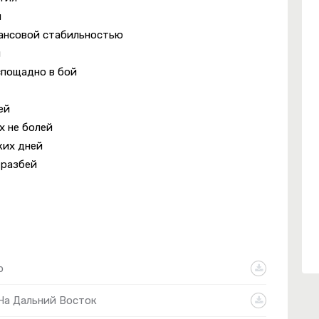
и
нансовой стабильностью
и
спощадно в бой
ей
х не болей
ких дней
 разбей
р
На Дальний Восток