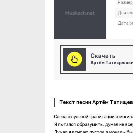
Размер
Длител
Дата р
Скачать
Золушка
Текст песни Артём Татищевс
Слеза с нулевой гравитации в могил
Я пытался образумить, думал не все
Думал я втираю пустое в монады бы