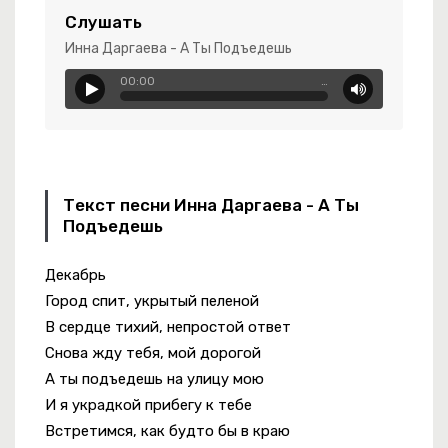
Слушать
Инна Даргаева - А Ты Подъедешь
00:00
…
Текст песни Инна Даргаева - А Ты
ые Случайности
Подъедешь
Декабрь
Город спит, укрытый пеленой
есяточку
В сердце тихий, непростой ответ
Снова жду тебя, мой дорогой
А ты подъедешь на улицу мою
И я украдкой прибегу к тебе
Встретимся, как будто бы в краю