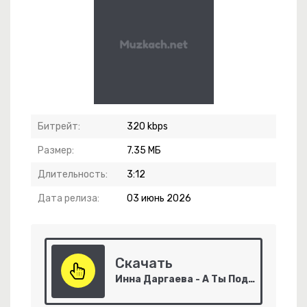
Битрейт:
320 kbps
-
Летний Рассвет
Размер:
7.35 МБ
Длительность:
3:12
Дата релиза:
03 июнь 2026
Скачать
Инна Даргаева - А Ты Подъедешь
 Нерушимый