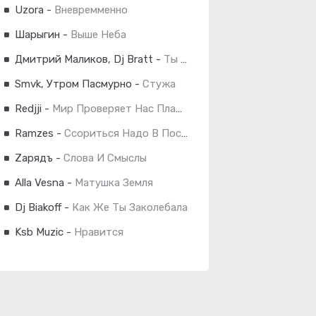
Uzora
-
Вневремменно
Шарыгин
-
Выше Неба
Дмитрий Маликов, Dj Bratt
-
Ты Одна, Ты Такая (Remix)
Smvk, Утром Пасмурно
-
Стужа
Redjji
-
Мир Проверяет Нас Пламенем Снова
Ramzes
-
Ссориться Надо В Постели
Zарядъ
-
Слова И Смыслы
Alla Vesna
-
Матушка Земля
Dj Biakoff
-
Как Же Ты Заколебала
Ksb Muzic
-
Нравится