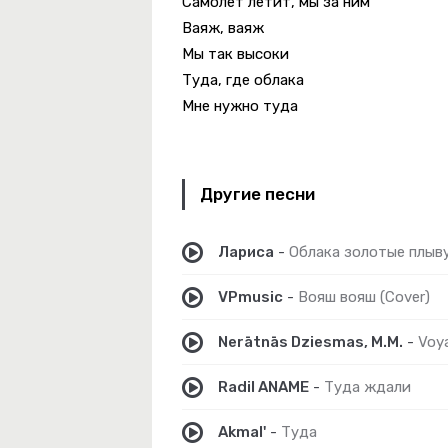
Самолет летит, мы за ним
Ваяж, ваяж
Мы так высоки
-
Ты Одна, Ты Такая (Remix)
Туда, где облака
Мне нужно туда
-
Стужа
Другие песни
Лариса
-
Облака золотые плыв
VPmusic
-
Вояш вояш (Cover)
Nerātnās Dziesmas, M.M.
-
Voya
Radil ANAME
-
Туда ждали
Akmal'
-
Туда