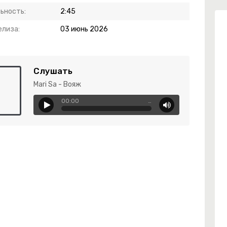
ьность:
2:45
елиза:
03 июнь 2026
Слушать
Mari Sa - Вояж
00:00
…