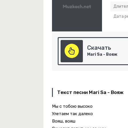
Длител
Дата р
Скачать
рощаю
Mari Sa - Вояж
Текст песни Mari Sa - Вояж
Мы с тобою высоко
Улетаем так далеко
Вояш, вояш