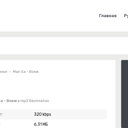
Главная
Р
инки
Mari Sa - Вояж
Sa - Вояж
в mp3 бесплатно
т:
320 kbps
:
6.31 МБ