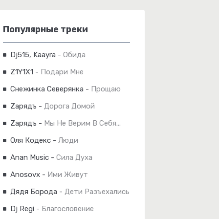
Популярные треки
Dj515, Kaayra
-
Обида
Z1Y1X1
-
Подари Мне
Снежинка Северянка
-
Прощаю
Zарядъ
-
Дорога Домой
Zарядъ
-
Мы Не Верим В Себя...
Оля Кодекс
-
Люди
Anan Music
-
Сила Духа
Anosovx
-
Ими Живут
Дядя Борода
-
Дети Разъехались
Dj Regi
-
Благословение