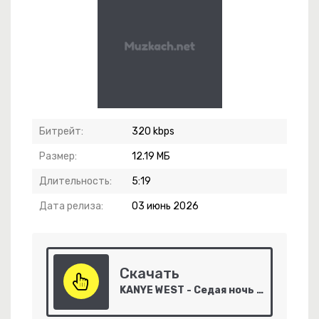
 Дорога
Битрейт:
320 kbps
Размер:
12.19 МБ
Длительность:
5:19
Служба Поддержки
Дата релиза:
03 июнь 2026
остянка Моя
чь Только Лишь Для Нас
Скачать
-
Наши Даргинцы
KANYE WEST - Седая ночь (TikTok GANG Remix)