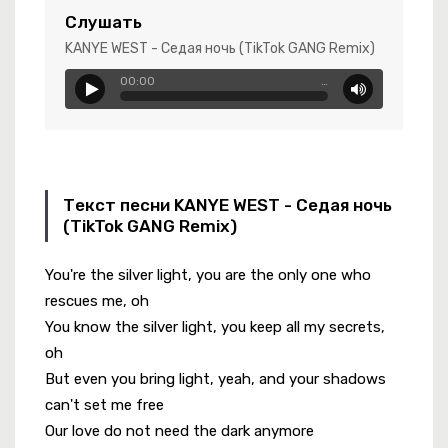
-
Кровинка
Слушать
KANYE WEST - Седая ночь (TikTok GANG Remix)
00:00
…
еня Всё Изменилось
Текст песни KANYE WEST - Седая ночь
вь Не Стареет
(TikTok GANG Remix)
а Крыльях Ветра
You're the silver light, you are the only one who
rescues me, oh
You know the silver light, you keep all my secrets,
oh
But even you bring light, yeah, and your shadows
can't set me free
Our love do not need the dark anymore