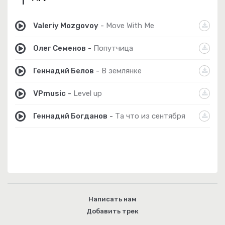
Valeriy Mozgovoy
-
Move With Me
Олег Семенов
-
Попутчица
Геннадий Белов
-
В землянке
VPmusic
-
Level up
Геннадий Богданов
-
Та что из сентября
Написать нам
Добавить трек