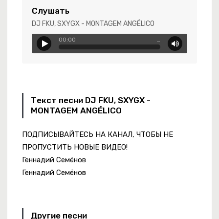
Слушать
DJ FKU, SXYGX - MONTAGEM ANGÉLICO
 Любимым Хейтерам
00:00
…
Текст песни DJ FKU, SXYGX -
MONTAGEM ANGÉLICO
ПОДПИСЫВАЙТЕСЬ НА КАНАЛ, ЧТОБЫ НЕ
ПРОПУСТИТЬ НОВЫЕ ВИДЕО!
Геннадий Семёнов
Геннадий Семёнов
Другие песни