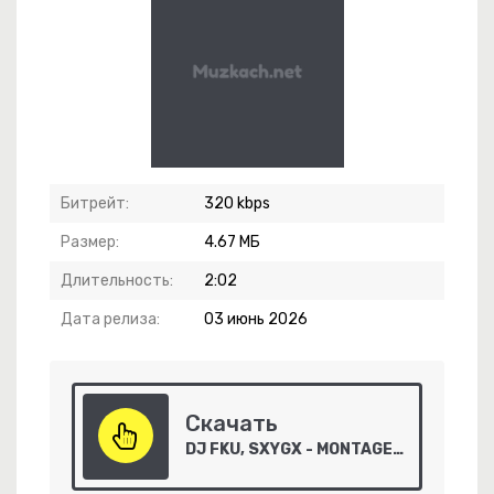
-
Стервозка Позитивная
Битрейт:
320 kbps
Размер:
4.67 МБ
кое Усыпленье
Длительность:
2:02
елей Приморья
Дата релиза:
03 июнь 2026
Топора
Скачать
DJ FKU, SXYGX - MONTAGEM ANGÉLICO