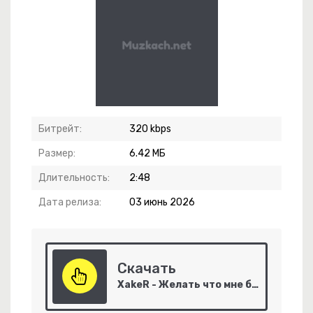
 Синематик
Битрейт:
320 kbps
Размер:
6.42 МБ
Длительность:
2:48
-
Увези Меня
Дата релиза:
03 июнь 2026
Скачать
За Горизонт
XakeR - Желать что мне более