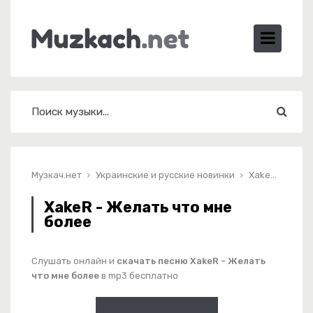
Музкач.нет
Украинские и русские новинки
XakeR - Желать что мне более
XakeR - Желать что мне
более
Слушать онлайн и
скачать песню XakeR - Желать
что мне более
в mp3 бесплатно