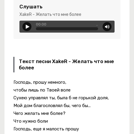
бя Прекрасней
Слушать
XakeR - Желать что мне более
00:00
…
Текст песни XakeR - Желать что мне
более
Господь, прошу немного,
-
Bad Girl
чтобы лишь по Твоей воле
Сухею управлял ты, была б не горькой доля,
Мой дом благословлял бы, чего бы...
Чего желать мне более?
Что нужно боли
Господь, еще я малость прошу