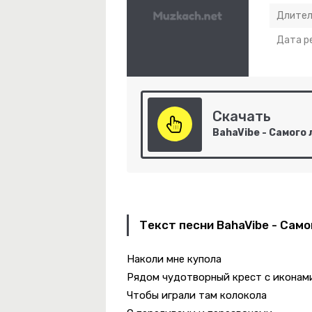
Длител
Дата р
Скачать
-
Питер Навсегда
Текст песни BahaVibe - Сам
-
Мелодия Души
Наколи мне купола
Путь К Богу (Ария Из Рок-Оперы "Кровавый Пульс")
Рядом чудотворный крест с иконам
Чтобы играли там колокола