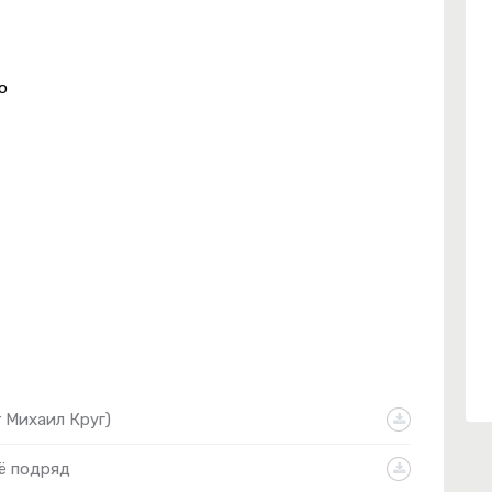
ю
 Михаил Круг)
ё подряд