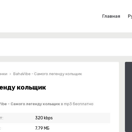
Главная
Р
инки
BahaVibe - Самого легенду кольщик
генду кольщик
ibe - Самого легенду кольщик
в mp3 бесплатно
т:
320 kbps
:
7.79 МБ