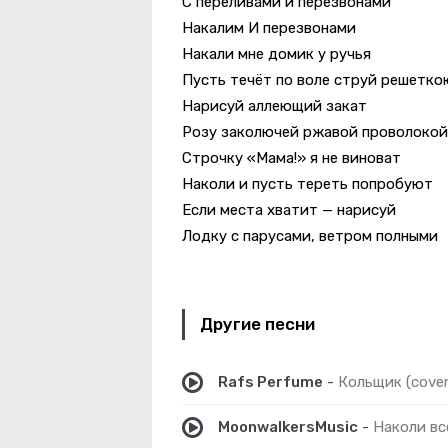
С переливами и перезвонами
м
Накалим И перезвонами
-
Привет
Накали мне домик у ручья
Пусть течёт по воле струй решетко
Нарисуй аллеющий закат
Розу заколючей ржавой проволокой
е Бойся Ночи, Я С Тобой
Строчку «Мама!» я не виноват
Наколи и пусть тереть попробуют
Если места хватит — нарисуй
Лодку с парусами, ветром полными
Шрамы
-
Когда-То
Другие песни
Rafs Perfume
-
Кольщик (cover
MoonwalkersMusic
-
Наколи вс