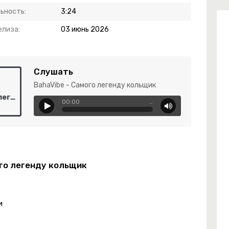
ьность:
3:24
елиза:
03 июнь 2026
Слушать
BahaVibe - Самого легенду кольщик
BahaVibe - Самого легенду кольщик
00:00
…
ого легенду кольщик
и