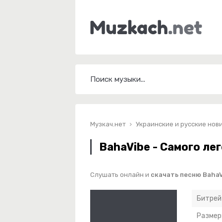
Музкач.нет
Украинские и русские нов
BahaVibe - Самого ле
Слушать онлайн и
скачать песню BahaV
Битрей
Размер