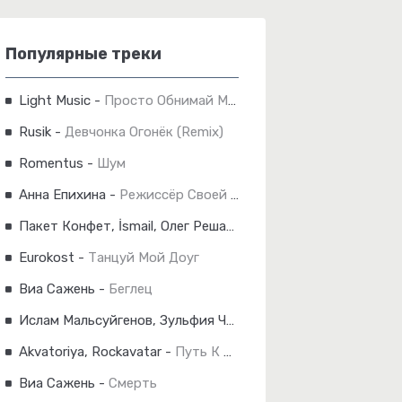
Популярные треки
Light Music
-
Просто Обнимай Меня Крепче
Rusik
-
Девчонка Огонёк (Remix)
Romentus
-
Шум
Анна Епихина
-
Режиссёр Своей Драмы
Пакет Конфет, İsmail, Олег Решает
-
Питер Навсегда
Eurokost
-
Танцуй Мой Доуг
Виа Сажень
-
Беглец
Ислам Мальсуйгенов, Зульфия Чотчаева
-
Мелодия Души
Akvatoriya, Rockavatar
-
Путь К Богу (Ария Из Рок-Оперы "Кровавый Пульс")
Виа Сажень
-
Смерть