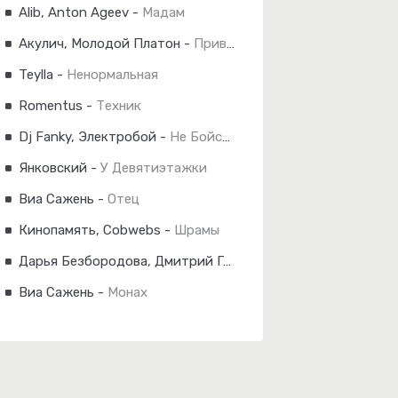
Alib, Anton Ageev
-
Мадам
Акулич, Молодой Платон
-
Привет
Teylla
-
Ненормальная
Romentus
-
Техник
Dj Fanky, Электробой
-
Не Бойся Ночи, Я С Тобой
Янковский
-
У Девятиэтажки
Виа Сажень
-
Отец
Кинопамять, Cobwebs
-
Шрамы
Дарья Безбородова, Дмитрий Гусаров
-
Когда-То
Виа Сажень
-
Монах