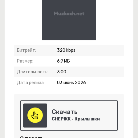
рюшка С Днём Рождения Тебя
Битрейт:
320 kbps
ву, Как Я Умею,
Размер:
6.9 МБ
Длительность:
3:00
Дата релиза:
03 июнь 2026
бой На Алимпосах
Скачать
ержись
CHEPIKK - Крылышки