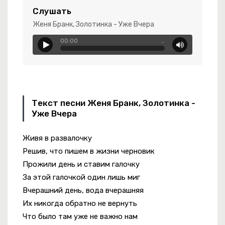
Слушать
Женя Бранк, Золотинка - Уже Вчера
00:00
…
Текст песни Женя Бранк, Золотинка -
 Rebel
Уже Вчера
Живя в развалочку
Решив, что пишем в жизни черновик
режде Уже Не Будет..
Прожили день и ставим галочку
За этой галочкой один лишь миг
Вчерашний день, вода вчерашняя
Их никогда обратно не вернуть
Что было там уже не важно нам