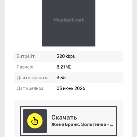
Битрейт:
320 kbps
Размер:
8.21 МБ
тая Истина
Длительность:
3:35
Мне Навстречу Ветер Холодный Дует.
Дата релиза:
03 июнь 2026
ежда Вера И Любовь
Скачать
Женя Бранк, Золотинка - Уже Вчера