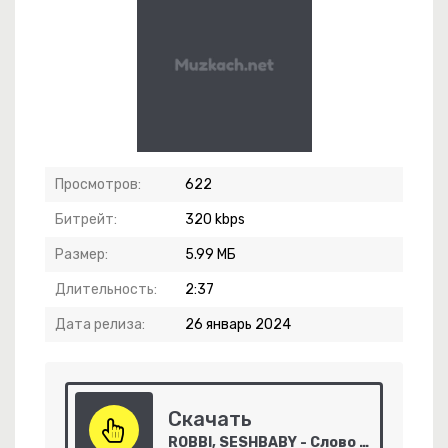
Просмотров:
622
Битрейт:
320 kbps
Размер:
5.99 МБ
Длительность:
2:37
Дата релиза:
26 январь 2024
ай Нарушим Законы
Скачать
ROBBI, SESHBABY - Слово пацана