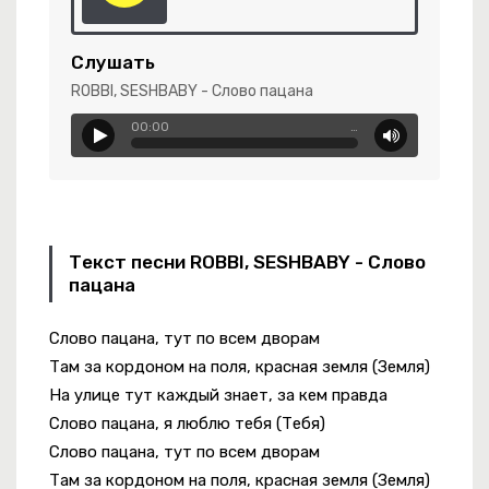
ажды Умру
вайся Дома
Слушать
 Дорога
ROBBI, SESHBABY - Слово пацана
00:00
…
Текст песни ROBBI, SESHBABY - Слово
Служба Поддержки
пацана
остянка Моя
Слово пацана, тут по всем дворам
чь Только Лишь Для Нас
Там за кордоном на поля, красная земля (Земля)
На улице тут каждый знает, за кем правда
Слово пацана, я люблю тебя (Тебя)
Слово пацана, тут по всем дворам
Там за кордоном на поля, красная земля (Земля)