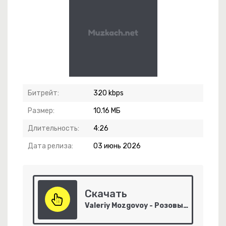
ержись
Битрейт:
320 kbps
Размер:
10.16 МБ
Длительность:
4:26
Дата релиза:
03 июнь 2026
Скачать
Valeriy Mozgovoy - Розовые розы