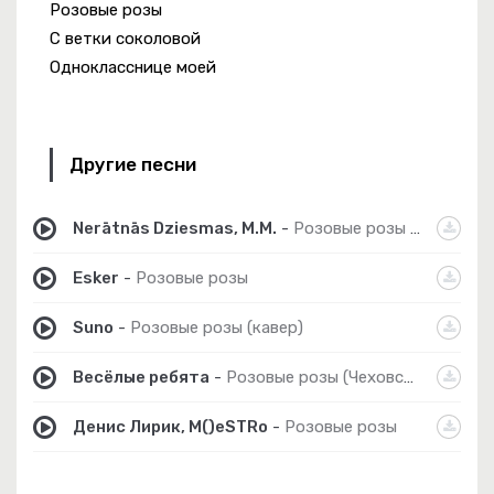
Розовые розы
С ветки соколовой
Однокласснице моей
Другие песни
Nerātnās Dziesmas, M.M.
-
Розовые розы (Cover)
Esker
-
Розовые розы
Suno
-
Розовые розы (кавер)
Весёлые ребята
-
Розовые розы (Чеховский И М кавер)
Денис Лирик, M()eSTRo
-
Розовые розы