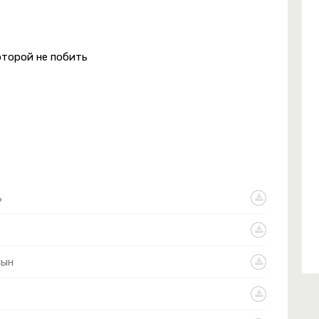
оторой не побить
ь
сын