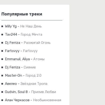
Популярные треки
Willy Yg
-
Не Наш День
Tav244
-
Город Мечта
Dj Ferriza
-
Разжигай Огонь
Fartovyy
-
Fartovyy
Emmanuil, Aliya
-
Атомы
Dj Ferriza
-
Сияние
Master-On
-
Город 2.0
Авелео
-
Звёздная Тропа
Gudvin, Soul 8
-
Прилив Любви
Алан Черкасов
-
Необыкновенная