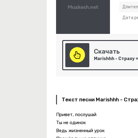
Длител
Дата р
Скачать
Текст песни Marishhh - Стр
Привет, послушай
Ты не одинок
овенная
Ведь жизненный урок