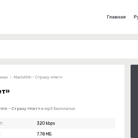
Главная
Р
инки
Marishhh - Страху «Нет»
ет»
hhh - Страху «Нет»
в mp3 бесплатно
т:
320 kbps
:
7.78 МБ