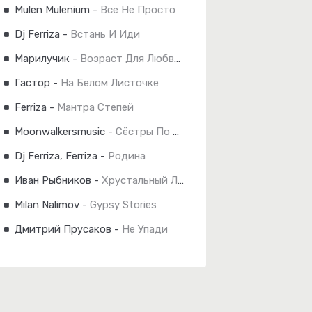
Mulen Mulenium
-
Все Не Просто
Dj Ferriza
-
Встань И Иди
Марилучик
-
Возраст Для Любви 40
Гастор
-
На Белом Листочке
Ferriza
-
Мантра Степей
Moonwalkersmusic
-
Сёстры По Сердцу
Dj Ferriza, Ferriza
-
Родина
Иван Рыбников
-
Хрустальный Лес Remix
Milan Nalimov
-
Gypsy Stories
Дмитрий Прусаков
-
Не Упади