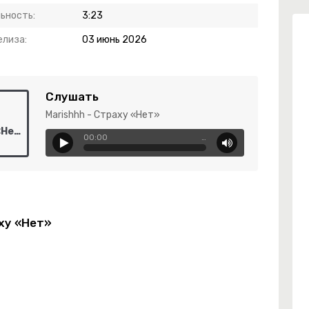
ьность:
3:23
елиза:
03 июнь 2026
Слушать
Marishhh - Страху «Нет»
Marishhh - Страху «Нет»
00:00
…
аху «Нет»