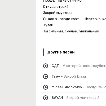
Прошёл ты на отлично
 Просто
Откуда страх?
Закрой ему глаза
Он как в колоде карт — Шестерка, к
Тузай
Ты сильный, смелый, уникальный
ры По Сердцу
а
Другие песни
льный Лес Remix
СДП
-
У которой глаза голубен
Упади
Tsoy
-
Закрой Глаза
Mihael Gudovskih
-
Послушай, 
SAYAN
-
Закрой мои глаза 2