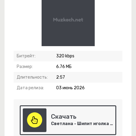
Битрейт:
320 kbps
Размер:
6.76 МБ
Длительность:
2:57
Дата релиза:
03 июнь 2026
 Весна
Скачать
Светлана - Шипит иголка на виниле