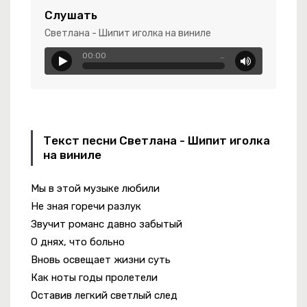
Слушать
-
Туман
Светлана - Шипит иголка на виниле
00:00
…
янная Радость
Текст песни Светлана - Шипит иголка
на виниле
Мы в этой музыке любили
Не зная горечи разлук
Звучит романс давно забытый
О днях, что больно
Вновь освещает жизни суть
Как ноты годы пролетели
Оставив легкий светлый след