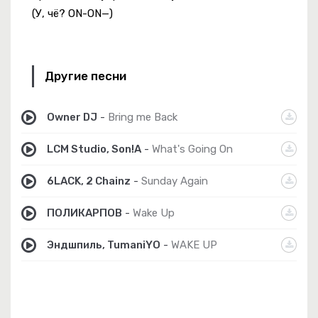
(У, чё? ON-ON—)
Другие песни
Owner DJ
-
Bring me Back
LCM Studio, Son!A
-
What's Going On
6LACK, 2 Chainz
-
Sunday Again
ПОЛИКАРПОВ
-
Wake Up
Эндшпиль, TumaniYO
-
WAKE UP