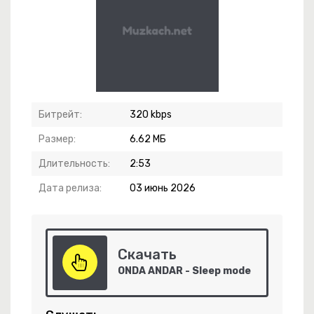
ып Қанды Көзімді Үздейімінде Өзімді
Битрейт:
320 kbps
Размер:
6.62 МБ
Длительность:
2:53
Дата релиза:
03 июнь 2026
чко
Скачать
ONDA ANDAR - Sleep mode