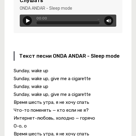
Слушать
 Яд
ONDA ANDAR - Sleep mode
00:00
…
Разрушил Все Мои Пароли
Текст песни ONDA ANDAR - Sleep mode
Sunday, wake up
 Синематик
Sunday, wake up, give me a cigarette
Sunday, wake up
Sunday, wake up, give me a cigarette
Время шесть утра, я не хочу спать
Что-то поменять — кто если не я?
Интернет-любовь, холодно — горячо
О-о, о
Время шесть утра, я не хочу спать