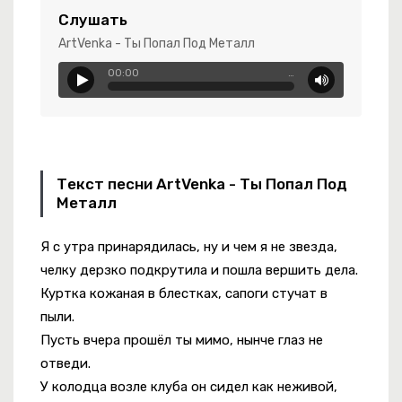
Слушать
ArtVenka - Ты Попал Под Металл
00:00
…
Текст песни ArtVenka - Ты Попал Под
Металл
Я с утра принарядилась, ну и чем я не звезда,
у Ловзарга
челку дерзко подкрутила и пошла вершить дела.
Куртка кожаная в блестках, сапоги стучат в
пыли.
Пусть вчера прошёл ты мимо, нынче глаз не
отведи.
У колодца возле клуба он сидел как неживой,