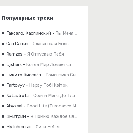
Популярные треки
Гансэло, Каспийский
-
Ты Меня Не Лечи
Сан Саныч
-
Славянская Боль
Ramzes
-
Я Отпускаю Тебя
Djshark
-
Когда Мир Ломается
Никита Киселёв
-
Романтика Синего Неба
Fartovyy
-
Нарву Тобі Квіток
Katastrofa
-
Сожги Меня До Тла
Abyssai
-
Good Life (Eurodance Mix)
Дмитрий
-
Я Помню Каждое Движение
Mytchmusic
-
Сила Небес