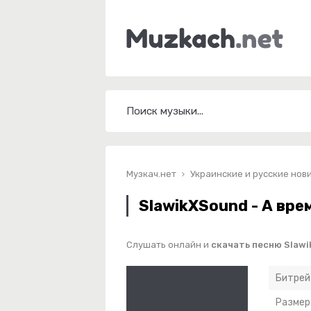
Музкач.нет
Украинские и русские нов
SlawikXSound - А вре
Слушать онлайн и
скачать песню Slawi
Битрей
Размер