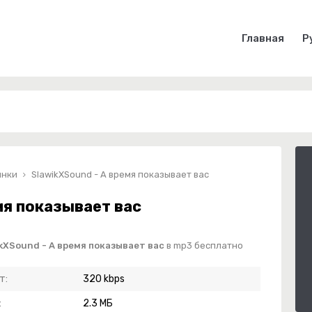
Главная
Р
инки
SlawikXSound - А время показывает вас
мя показывает вас
kXSound - А время показывает вас
в mp3 бесплатно
т:
320 kbps
:
2.3 МБ