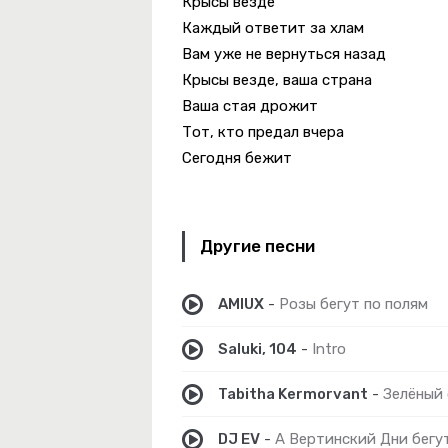
Крысы везде
Каждый ответит за хлам
Вам уже не вернуться назад
u're My Love (Extended Mix)
Крысы везде, ваша страна
Ваша стая дрожит
Тот, кто предал вчера
Сегодня бежит
Другие песни
равлюсь
AMIUX
-
Розы бегут по полям
Saluki, 104
-
Intro
Tabitha Kermorvant
-
Зелёный 
DJ EV
-
А Вертинский Дни бегу