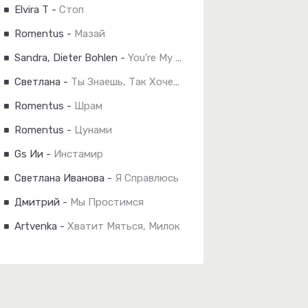
Elvira T
-
Стоп
Romentus
-
Мазай
Sandra, Dieter Bohlen
-
You're My Love (Extended Mix)
Светлана
-
Ты Знаешь, Так Хочется Жить
Romentus
-
Шрам
Romentus
-
Цунами
Gs Ии
-
Инстамир
Светлана Иванова
-
Я Справлюсь
Дмитрий
-
Мы Простимся
Artvenka
-
Хватит Мяться, Милок