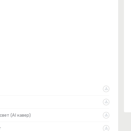
свет (AI кавер)
т