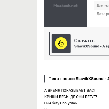
Длител
Дата р
ы Меня Не Лечи
Скачать
тика Синего Неба
Текст песни SlawikXSound - 
А ВРЕМЯ ПОКАЗЫВАЕТ ВАС!
КРИШИ ВЕСЬ, ДЕ ОНИ БЕГУТ!
Они бегут по углам