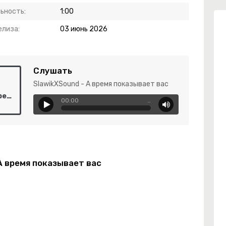
ьность:
1:00
елиза:
03 июнь 2026
Слушать
SlawikXSound - А время показывает вас
SlawikXSound - А время показывает вас
00:00
…
А время показывает вас