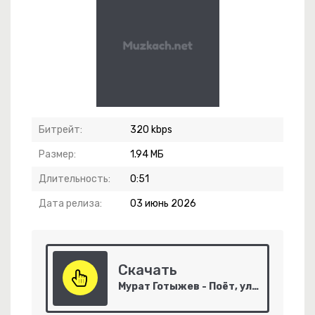
чты Сбываются
Битрейт:
320 kbps
Размер:
1.94 МБ
 Жизнь
Длительность:
0:51
Дата релиза:
03 июнь 2026
Скачать
Мурат Готыжев - Поёт, улыбается наша душа