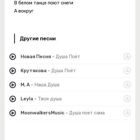
В белом танце поют снеги
А вокруг
Другие песни
Новая Песня
-
Душа Поёт
Крутякова
-
Душа Поёт
M, A
-
Наша Душа
Leyla
-
Твоя душа
MoonwalkersMusic
-
Душа поет сама