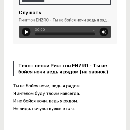
-
Голубые Глазки
Слушать
Рингтон ENZRO - Ты не бойся ночи ведь я рядом (на звонок)
00:00
…
ke Shit
 Женишься
Текст песни Рингтон ENZRO - Ты не
бойся ночи ведь я рядом (на звонок)
-
Герой Не Твоего Романа
о Нас Кроме
Ты не бойся ночи, ведь я рядом.
виньтесь Мужики
Я ангелом буду твоим навсегда.
И не бойся ночи, ведь я рядом.
Не видя, почувствуешь это я.