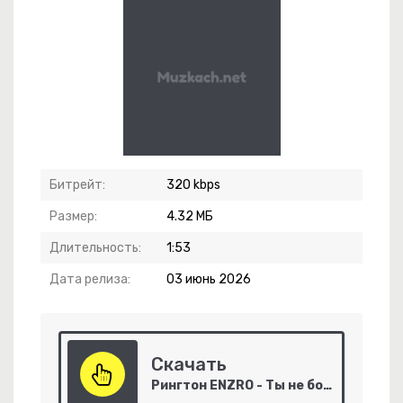
Битрейт:
320 kbps
Размер:
4.32 МБ
ебя Не Могу Уснуть
Длительность:
1:53
Дата релиза:
03 июнь 2026
эт Юк, Димэ!
-
Незабудка
Скачать
-
Код 2.0
Рингтон ENZRO - Ты не бойся ночи ведь я рядом (на звонок)