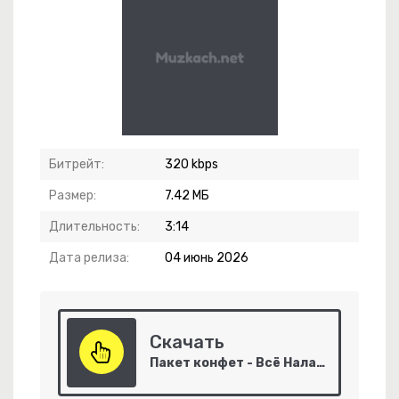
ып Қанды Көзімді Үздейімінде Өзімді
Битрейт:
320 kbps
Размер:
7.42 МБ
Длительность:
3:14
Дата релиза:
04 июнь 2026
чко
Скачать
Пакет конфет - Всё Наладится