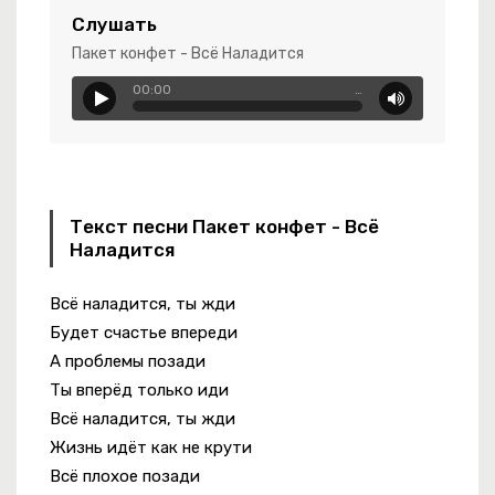
 Яд
Слушать
Пакет конфет - Всё Наладится
Разрушил Все Мои Пароли
00:00
…
Текст песни Пакет конфет - Всё
Наладится
 Синематик
Всё наладится, ты жди
Будет счастье впереди
А проблемы позади
Ты вперёд только иди
Всё наладится, ты жди
Жизнь идёт как не крути
Всё плохое позади