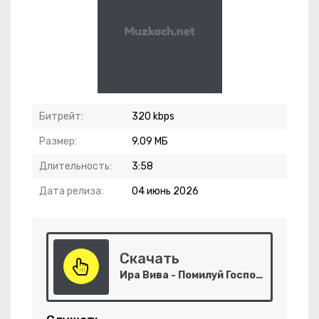
Битрейт:
320 kbps
Размер:
9.09 МБ
ебя Не Могу Уснуть
Длительность:
3:58
Дата релиза:
04 июнь 2026
эт Юк, Димэ!
-
Незабудка
Скачать
-
Код 2.0
Ира Вива - Помилуй Господи