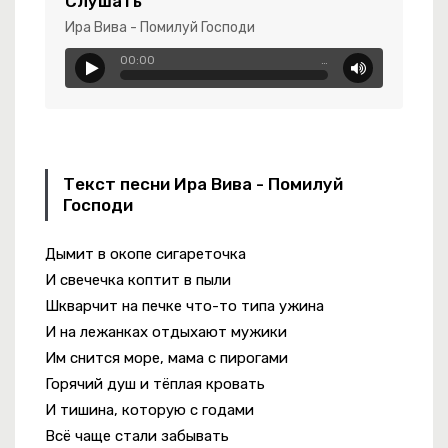
Слушать
-
Голубые Глазки
Ира Вива - Помилуй Господи
00:00
…
ke Shit
 Женишься
Текст песни Ира Вива - Помилуй
Господи
-
Герой Не Твоего Романа
о Нас Кроме
Дымит в окопе сигареточка
И свечечка коптит в пыли
виньтесь Мужики
Шкварчит на печке что-то типа ужина
-
Голубка
И на лежанках отдыхают мужики
Им снится море, мама с пирогами
Горячий душ и тёплая кровать
И тишина, которую с годами
Всё чаще стали забывать