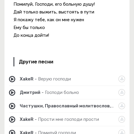
Помилуй, Господи, его больную душу!
Дай только выжить, выстоять в пути
Я покажу тебе, как он мне нужен
Ему бы только
До конца дойти!
Другие песни
XakeR
-
Верую господи
Дмитрий
-
Господи больно
Частушки, Православный молитвослов, Народные песни
XakeR
-
Прости мне господи прости
XakeR
-
Помилуй господи