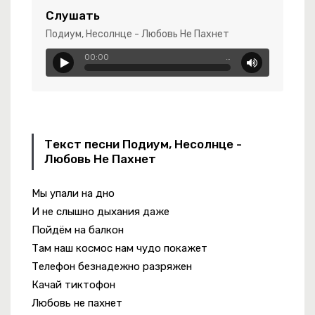
-
Код 2.0
Слушать
Подиум, Несолнце - Любовь Не Пахнет
-
Голубые Глазки
00:00
…
ke Shit
Текст песни Подиум, Несолнце -
 Женишься
Любовь Не Пахнет
Мы упали на дно
-
Герой Не Твоего Романа
И не слышно дыхания даже
о Нас Кроме
Пойдём на балкон
Там наш космос нам чудо покажет
Телефон безнадежно разряжен
Качай тиктофон
Любовь не пахнет