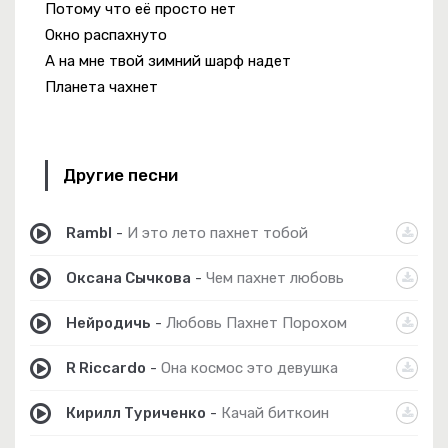
Потому что её просто нет
Окно распахнуто
А на мне твой зимний шарф надет
Планета чахнет
Другие песни
Rambl
-
И это лето пахнет тобой
Оксана Сычкова
-
Чем пахнет любовь
Нейродичь
-
Любовь Пахнет Порохом
R Riccardo
-
Она космос это девушка
Кирилл Туриченко
-
Качай биткоин