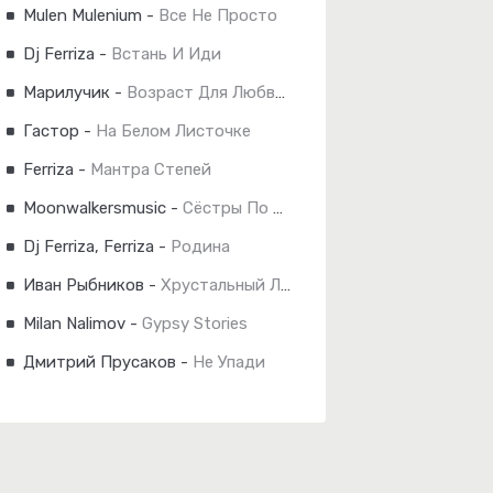
Mulen Mulenium
-
Все Не Просто
Dj Ferriza
-
Встань И Иди
Марилучик
-
Возраст Для Любви 40
Гастор
-
На Белом Листочке
Ferriza
-
Мантра Степей
Moonwalkersmusic
-
Сёстры По Сердцу
Dj Ferriza, Ferriza
-
Родина
Иван Рыбников
-
Хрустальный Лес Remix
Milan Nalimov
-
Gypsy Stories
Дмитрий Прусаков
-
Не Упади