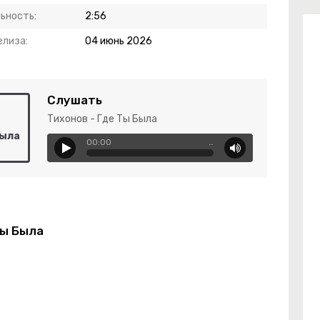
ьность:
2:56
елиза:
04 июнь 2026
Слушать
Тихонов - Где Ты Была
Была
00:00
…
Ты Была