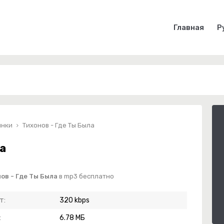
Главная
Р
инки
Тихонов - Где Ты Была
а
ов - Где Ты Была
в mp3 бесплатно
т:
320 kbps
:
6.78 МБ