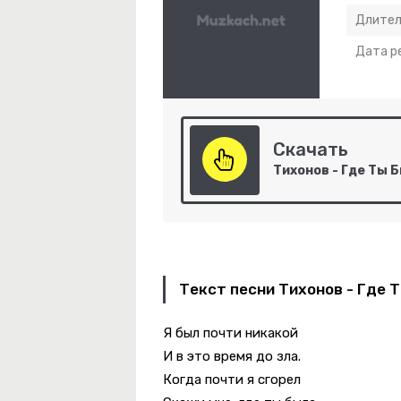
Длител
Дата р
Скачать
Тихонов - Где Ты 
Текст песни Тихонов - Где 
Я был почти никакой
И в это время до зла.
овенная
Когда почти я сгорел