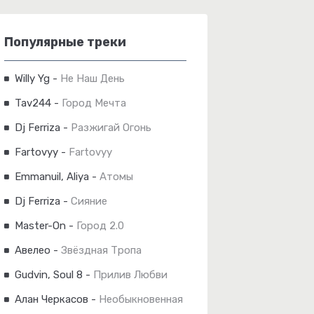
Популярные треки
Willy Yg
-
Не Наш День
Tav244
-
Город Мечта
Dj Ferriza
-
Разжигай Огонь
Fartovyy
-
Fartovyy
Emmanuil, Aliya
-
Атомы
Dj Ferriza
-
Сияние
Master-On
-
Город 2.0
Авелео
-
Звёздная Тропа
Gudvin, Soul 8
-
Прилив Любви
Алан Черкасов
-
Необыкновенная