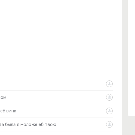
мом
 её вина
да была я моложе ёб твою