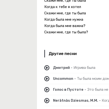
Скажи мне, где ты была
 Просто
Когда к тебе я хотел
Скажи мне, где ты была
Когда была мне нужна
Когда была мне важна?
Скажи мне, где ты была?
ры По Сердцу
а
Другие песни
льный Лес Remix
Дмитрий
-
Игрива была
Упади
Uncommon
-
Ты была моим до
Голос в Пустоте
-
Это была не
Nerātnās Dziesmas, M.M.
-
Ког