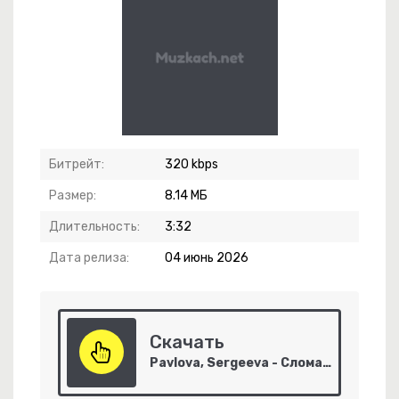
Битрейт:
320 kbps
ат
Размер:
8.14 МБ
уст Месяц Окутал Любовью Своей
Длительность:
3:32
Дата релиза:
04 июнь 2026
Скачать
Pavlova, Sergeeva - Сломанный Кад?