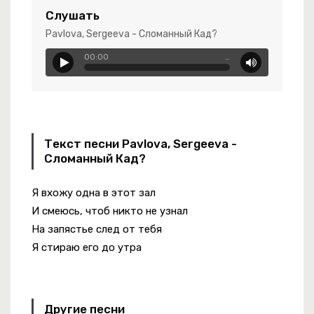
Слушать
Pavlova, Sergeeva - Сломанный Кад?
00:00
…
ица Урраа
-
Стервозка Позитивная
Текст песни Pavlova, Sergeeva -
Сломанный Кад?
Я вхожу одна в этот зал
И смеюсь, чтоб никто не узнал
кое Усыпленье
На запястье след от тебя
Я стираю его до утра
Другие песни