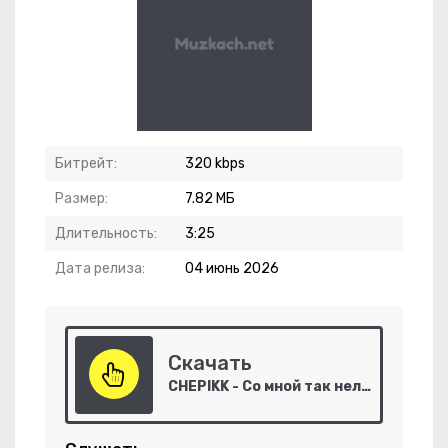
-
Пересвет
Битрейт:
320 kbps
-
Унеси Меня За Горизонт
Размер:
7.82 МБ
-
Погост
Длительность:
3:25
Дата релиза:
04 июнь 2026
Скачать
CHEPIKK - Со мной так нельзя
-
Berbatov Spin