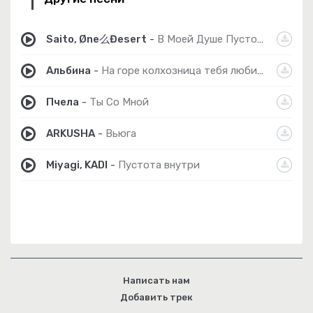
Saito, Øne么Đesert
-
В Моей Душе Пустота
Альбина
-
На горе колхозница тебя любить нельзя
Пчела
-
Ты Со Мной
ARKUSHA
-
Вьюга
Miyagi, KADI
-
Пустота внутри
Написать нам
Добавить трек