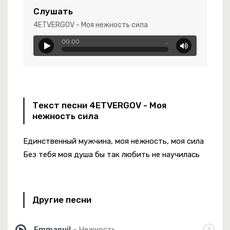
Слушать
Сердце Девчонки
4ETVERGOV - Моя нежность сила
я Ночь
00:00
…
-
Услышь Меня Хорошая!
олдата Не Кто Не Ждёт
ай Зажигай
Текст песни 4ETVERGOV - Моя
Ты Украла Моё Сердце
нежность сила
Единственный мужчина, моя нежность, моя сила
Без тебя моя душа бы так любить не научилась
-
Privet
Другие песни
Emmanuil
-
Нежность