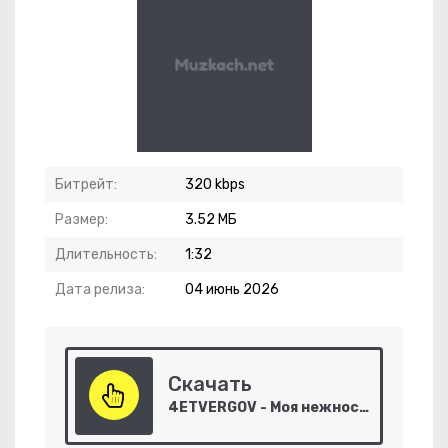
ание (2026)
Битрейт:
320 kbps
Размер:
3.52 МБ
еру Тебя 2.0
Длительность:
1:32
била
Дата релиза:
04 июнь 2026
симо 2.0
Скачать
Мы Служим России!
4ETVERGOV - Моя нежность сила