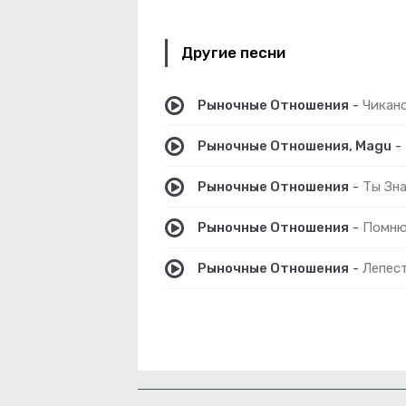
Другие песни
Рыночные Отношения
-
Чикан
Золушка
Рыночные Отношения, Magu
-
Рыночные Отношения
-
Ты Зн
Рыночные Отношения
-
Помн
Рыночные Отношения
-
Лепес