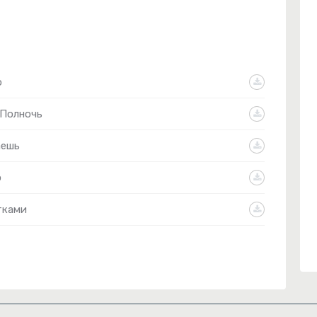
о
Полночь
аешь
ю
тками