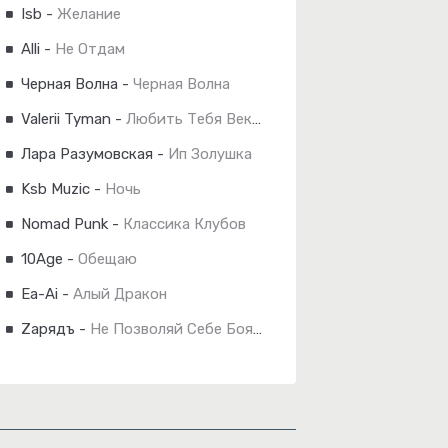
Isb
-
Желание
Alli
-
Не Отдам
Черная Волна
-
Черная Волна
Valerii Tyman
-
Любить Тебя Веками
Лара Разумовская
-
Ип Золушка
Ksb Muzic
-
Ночь
Nomad Punk
-
Классика Клубов
10Age
-
Обещаю
Ea-Ai
-
Алый Дракон
Zарядъ
-
Не Позволяй Себе Бояться...