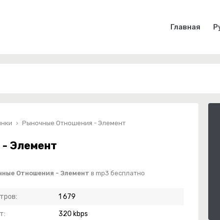
Главная
Р
инки
Рыночные Отношения - Элемент
- Элемент
чные Отношения - Элемент
в mp3 бесплатно
тров:
1 679
т:
320 kbps