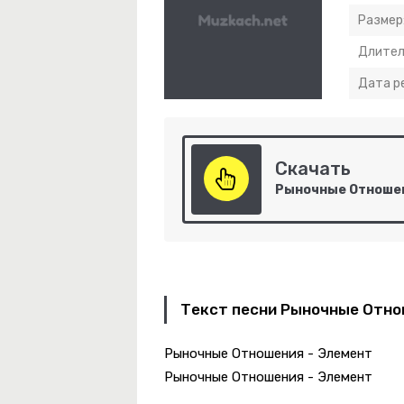
Размер
Длител
Дата р
Скачать
-
Деньги, Господа!
-
Она Хочет Быть Одна
Текст песни Рыночные Отно
-
Небо Укажи Мне Путь
Рыночные Отношения - Элемент
Рыночные Отношения - Элемент
 Красный