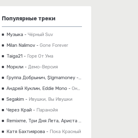
Популярные треки
Музыка
-
Чёрный Suv
Milan Nalimov
-
Gone Forever
Taiga21
-
Горе От Ума
Моркли
-
Демо-Версия
Группа Добрынич, $Igmamoney
-
Деньги, Господа!
Андрей Куклин, Eddie Mono
-
Она Хочет Быть Одна
Segakim
-
Ивушки, Вы Ивушки
Через Край
-
Паранойя
Remixme, Три Дня Лета, Ариста
-
Небо Укажи Мне Путь
Катя Бахтиярова
-
Пока Красный