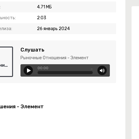
:
4.71 МБ
ьность:
2:03
елиза:
26 январь 2024
Слушать
Рыночные Отношения - Элемент
Рыночные Отношения - Элемент
00:00
…
шения - Элемент