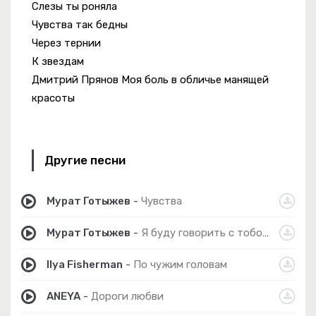
Слезы ты роняла
Чувства так бедны
Через тернии
К звездам
Дмитрий Прянов Моя боль в обличье манящей
красоты
Другие песни
Мурат Готыжев
-
Чувства
Мурат Готыжев
-
Я буду говорить с тобой через Песни
Ilya Fisherman
-
По чужим головам
ANEYA
-
Дороги любви