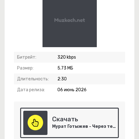
Touch Me Baby
Битрейт:
320 kbps
-
Гордая
Размер:
5.73 МБ
ти Со Мной
Длительность:
2:30
, Вниз, Влево
Дата релиза:
06 июнь 2026
иеду На Чай
Скачать
Мурат Готыжев - Через тернии к Звёздам
ретившись Взглядом (2026 Version)