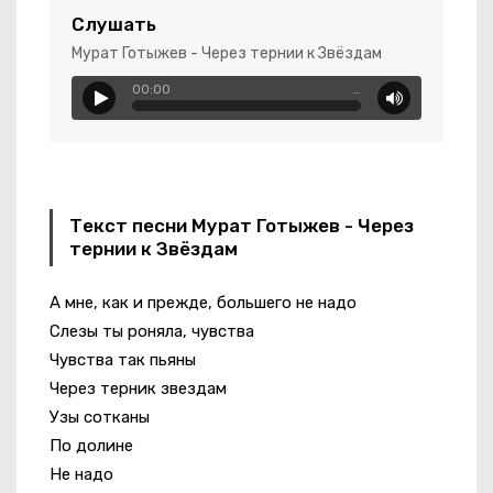
Семнадцать
Слушать
Мурат Готыжев - Через тернии к Звёздам
00:00
…
-
Мама Russia
Текст песни Мурат Готыжев - Через
чки С Мёдом
тернии к Звёздам
А мне, как и прежде, большего не надо
Слезы ты роняла, чувства
елей Крыма
Чувства так пьяны
Через терник звездам
Узы сотканы
По долине
Не надо