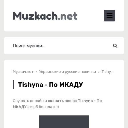
Музкач.нет
Украинские и русские новинки
Tishyna - По МКАДУ
Tishyna - По МКАДУ
Слушать онлайн и
скачать песню Tishyna - По
МКАДУ
в mp3 бесплатно