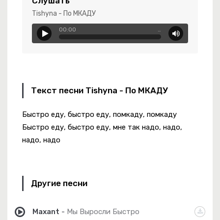
Слушать
Tishyna - По МКАДУ
00:00
…
ат
уст Месяц Окутал Любовью Своей
Текст песни Tishyna - По МКАДУ
Быстро еду, быстро еду, помкаду, помкаду
Быстро еду, быстро еду, мне так надо, надо,
надо, надо
Другие песни
Maxant
-
Мы Выросли Быстро