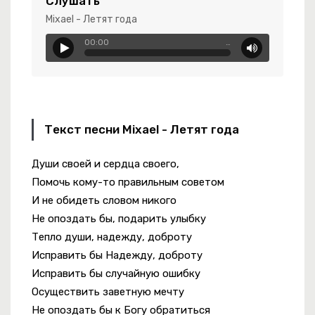
Слушать
 Яд
Mixael - Летят года
00:00
…
Разрушил Все Мои Пароли
Текст песни Mixael - Летят года
Души своей и сердца своего,
 Синематик
Помочь кому-то правильным советом
И не обидеть словом никого
Не опоздать бы, подарить улыбку
Тепло души, надежду, доброту
Исправить бы Надежду, доброту
Исправить бы случайную ошибку
Осуществить заветную мечту
Не опоздать бы к Богу обратиться