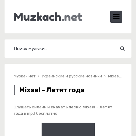
Музкач.нет
Украинские и русские новинки
Mixael - Летят года
Mixael - Летят года
Слушать онлайн и
скачать песню Mixael - Летят
года
в mp3 бесплатно