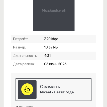
ып Қанды Көзімді Үздейімінде Өзімді
Битрейт:
320 kbps
Размер:
10.37 МБ
Длительность:
4:31
Дата релиза:
06 июнь 2026
чко
Скачать
Mixael - Летят года