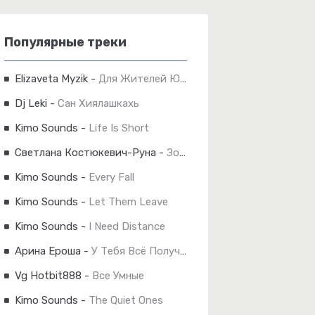
Популярные треки
Elizaveta Myzik
-
Для Жителей Югры
Dj Leki
-
Сан Хиялашкахь
Kimo Sounds
-
Life Is Short
Светлана Костюкевич-Руна
-
Золотой Шрам
Kimo Sounds
-
Every Fall
Kimo Sounds
-
Let Them Leave
Kimo Sounds
-
I Need Distance
Арина Ероша
-
У Тебя Всё Получится
Vg Hotbit888
-
Все Умные
Kimo Sounds
-
The Quiet Ones