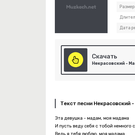
Размер
Длител
Дата р
телей Югры
Скачать
-
Золотой Шрам
Текст песни Некрасовский 
Эта девушка - мадам, моя мадама
И пусть веду себя с тобой немного 
Ведь я тебя люблю, моя мадама