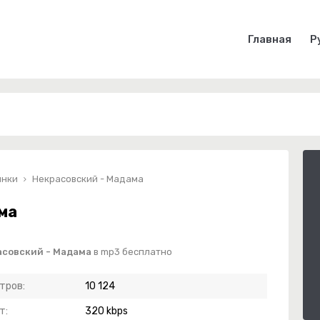
Главная
Р
инки
Некрасовский - Мадама
ма
асовский - Мадама
в mp3 бесплатно
тров:
10 124
т:
320 kbps