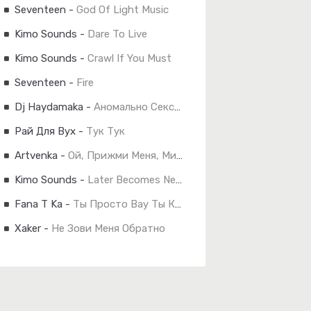
Seventeen
-
God Of Light Music
Kimo Sounds
-
Dare To Live
Kimo Sounds
-
Crawl If You Must
Seventeen
-
Fire
Dj Haydamaka
-
Аномально Сексуальна
Рай Для Вух
-
Тук Тук
Artvenka
-
Ой, Прижми Меня, Милок!
Kimo Sounds
-
Later Becomes Never
Fana T Ka
-
Ты Просто Вау Ты Космос
Xaker
-
Не Зови Меня Обратно