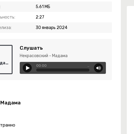
:
5.61 МБ
ьность:
2:27
елиза:
30 январь 2024
Слушать
Некрасовский - Мадама
Некрасовский - Мадама
00:00
…
- Мадама
странно