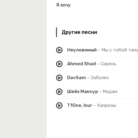
Я хочу
Другие песни
Неуловимый
-
Мы с тобой тан
Ahmed Shad
-
Сирень
DavSam
-
Заболен
Шейх Мансур
-
Мадам
T1One, Inur
-
Капризы