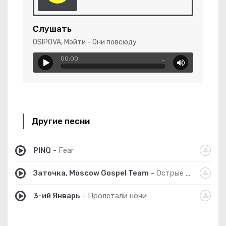
Слушать
-
Augusts (Cover)
OSIPOVA, Мэйти - Они повсюду
00:00
…
Другие песни
тая Истина
Мне Навстречу Ветер Холодный Дует.
PINQ
-
Fear
ежда Вера И Любовь
Заточка, Moscow Gospel Team
-
Острые края
3-ий Январь
-
Пролетали ночи