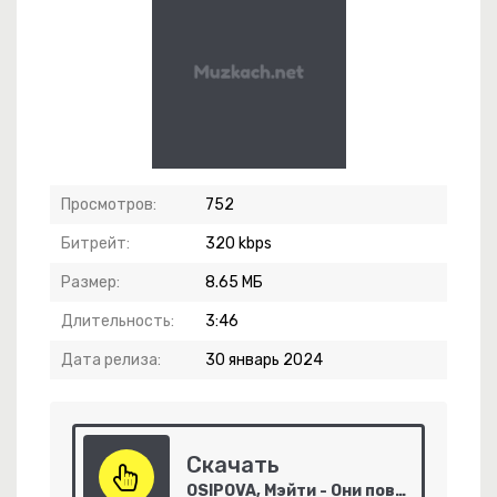
Просмотров:
752
Битрейт:
320 kbps
н
Размер:
8.65 МБ
Длительность:
3:46
Дата релиза:
30 январь 2024
-
В Зеркальной Глубине
Скачать
OSIPOVA, Мэйти - Они повсюду