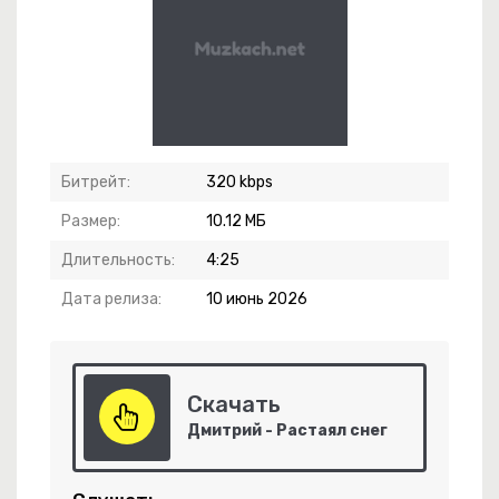
Я Стану Кошкой
Битрейт:
320 kbps
Размер:
10.12 МБ
Длительность:
4:25
би Меня
Дата релиза:
10 июнь 2026
 Wiatr
Скачать
Дмитрий - Растаял снег
ий Омут