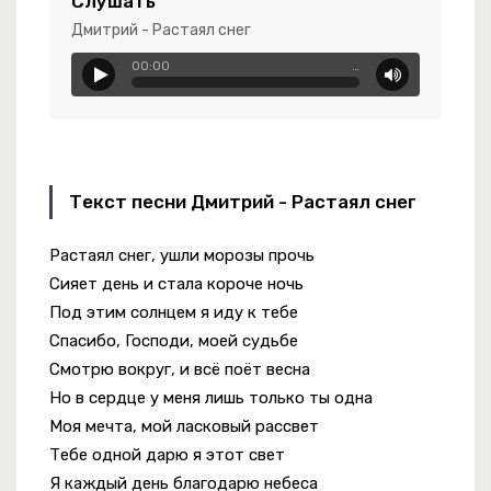
Слушать
0Н0М
Дмитрий - Растаял снег
00:00
…
е Стареем, Мы Дорожаем
 Слышу Твой Зов
Текст песни Дмитрий - Растаял снег
Растаял снег, ушли морозы прочь
гиня Моря
Сияет день и стала короче ночь
Под этим солнцем я иду к тебе
Спасибо, Господи, моей судьбе
юм С Иголочки, Душа Нараспашку
Смотрю вокруг, и всё поёт весна
Но в сердце у меня лишь только ты одна
Моя мечта, мой ласковый рассвет
Тебе одной дарю я этот свет
Я каждый день благодарю небеса