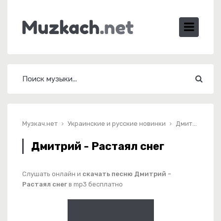
Музкач.нет
Украинские и русские новинки
Дмитрий - Растаял снег
Дмитрий - Растаял снег
Слушать онлайн и
скачать песню Дмитрий -
Растаял снег
в mp3 бесплатно