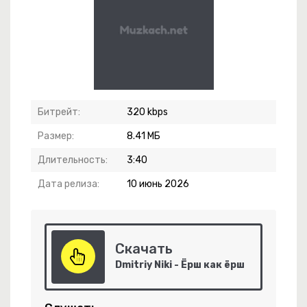
-
Стервозка Позитивная
Битрейт:
320 kbps
Размер:
8.41 МБ
Длительность:
3:40
кое Усыпленье
Дата релиза:
10 июнь 2026
елей Приморья
Топора
Скачать
Dmitriy Niki - Ёрш как ёрш