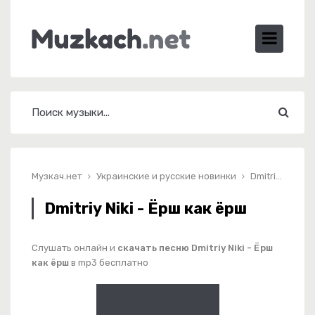
Музкач.нет
Украинские и русские новинки
Dmitriy Niki - Ёрш как ёрш
Dmitriy Niki - Ёрш как ёрш
Слушать онлайн и
скачать песню Dmitriy Niki - Ёрш
как ёрш
в mp3 бесплатно