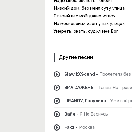
Надо мною звенеть тополя
Низкий дом, без меня суту улица
-
Дура
Старый пес мой давно издох
-
Навырост
На московских изогнутых улицах
Умереть, знать, судил мне Бог
Другие песни
няя Пара Глаз
SlawikXSound
-
Пролетела без
ВИА САЖЕНЬ
-
Танцы На Траве
LIRANOV, Газулька
-
Уже всё 
Вайя
-
Я Не Вернусь
Fakz
-
Москва