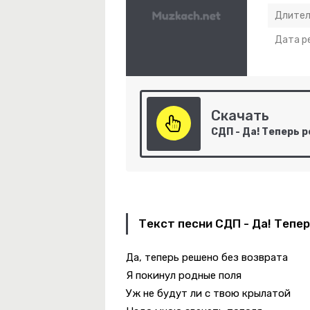
Длител
Дата р
Скачать
Любовь
Текст песни СДП - Да! Тепер
Да, теперь решено без возврата
Я покинул родные поля
Я Дома
Уж не будут ли с твою крылатой