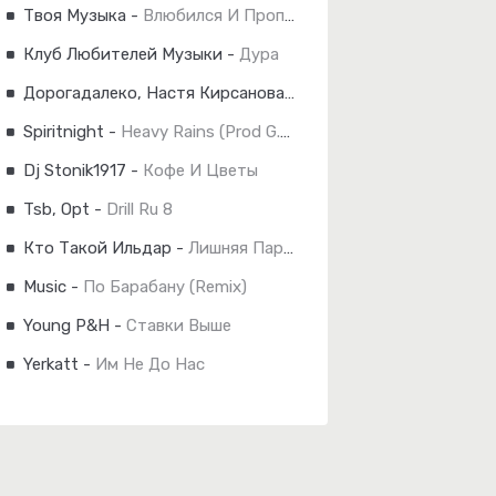
Твоя Музыка
-
Влюбился И Пропал
Клуб Любителей Музыки
-
Дура
Дорогадалеко, Настя Кирсанова, Дмитревна
-
Навырост
Spiritnight
-
Heavy Rains (Prod G.capalot)
Dj Stonik1917
-
Кофе И Цветы
Tsb, Opt
-
Drill Ru 8
Кто Такой Ильдар
-
Лишняя Пара Глаз
Music
-
По Барабану (Remix)
Young P&H
-
Ставки Выше
Yerkatt
-
Им Не До Нас