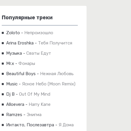
Популярные треки
Zoloto
-
Непроизошло
Arina Eroshka
-
Тебя Получится
Музыка
-
Сваты Едут
Mr.x
-
Фонары
Beautiful Boys
-
Нежная Любовь
Music
-
Ясное Небо (Moon Remix)
Dj B
-
Out Of My Mind
Alloevera
-
Harry Kane
Ramzes
-
Энигма
Интакто, Послезавтра
-
Я Дома