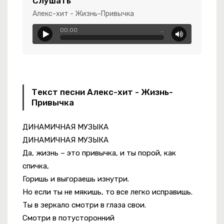
Слушать
ey Call Me Black
Алекс-хит - Жизнь-Привычка
00:00
…
монь И Гитару
Текст песни Алекс-хит - Жизнь-
Привычка
ДИНАМИЧНАЯ МУЗЫКА
ДИНАМИЧНАЯ МУЗЫКА
Да, жизнь – это привычка, и ты порой, как
спичка,
Горишь и выгораешь изнутри.
Но если ты не мякишь, то все легко исправишь.
Ты в зеркало смотри в глаза свои.
Смотри в потусторонний