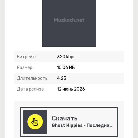
-
Стервозка Позитивная
Битрейт:
320 kbps
Размер:
10.06 МБ
кое Усыпленье
Длительность:
4:23
елей Приморья
Дата релиза:
12 июнь 2026
Топора
Скачать
Ghost Hippies - Последний День..