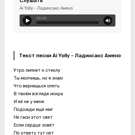
Слушать
Ai Yolly - Ладинсакс Амено
00:00
…
ай Веселей !
елей Сахарина
Текст песни Ai Yolly - Ладинсакс Амено
Утро липнет к стеклу
-
Урожай
Ты молчишь, но я знаю
Что вернешься опять
В твоём взгляде искра
я Тропиночка
И её не у меня
Подожди ещё миг
Не гаси этот свет
Если сердце зовёт
По ответу тут нет