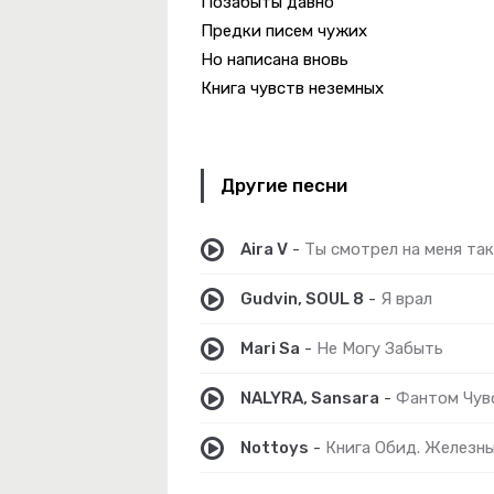
Позабыты давно
Предки писем чужих
Но написана вновь
Книга чувств неземных
ровенность
Другие песни
-
Эхо Прошлых Лет
Aira V
-
Ты смотрел на меня так
Gudvin, SOUL 8
-
Я врал
Mari Sa
-
Не Могу Забыть
NALYRA, Sansara
-
Фантом Чув
Nottoys
-
Книга Обид. Железн