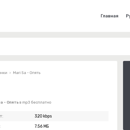
Главная
Р
инки
Mari Sa - Опять
a - Опять
в mp3 бесплатно
т:
320 kbps
:
7.56 МБ