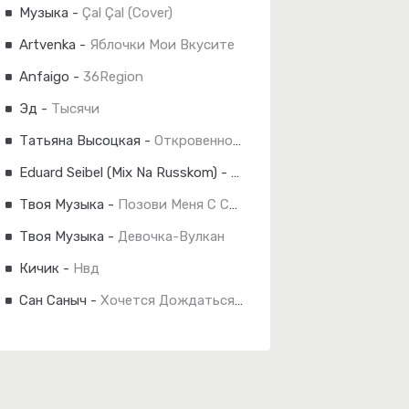
Музыка
-
Çal Çal (Cover)
Artvenka
-
Яблочки Мои Вкусите
Anfaigo
-
36Region
Эд
-
Тысячи
Татьяна Высоцкая
-
Откровенность
Eduard Seibel (Mix Na Russkom)
-
Эхо Прошлых Лет
Твоя Музыка
-
Позови Меня С Собой
Твоя Музыка
-
Девочка-Вулкан
Кичик
-
Нвд
Сан Саныч
-
Хочется Дождаться Мира