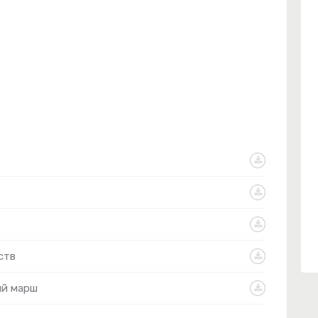
ств
ый марш