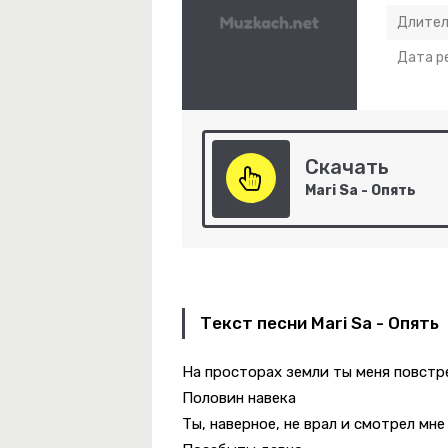
Длител
Дата р
Скачать
Mari Sa - Опять
Текст песни Mari Sa - Опять
На просторах земли ты меня повстр
Половин навека
-
Храни
Ты, наверное, не врал и смотрел мне 