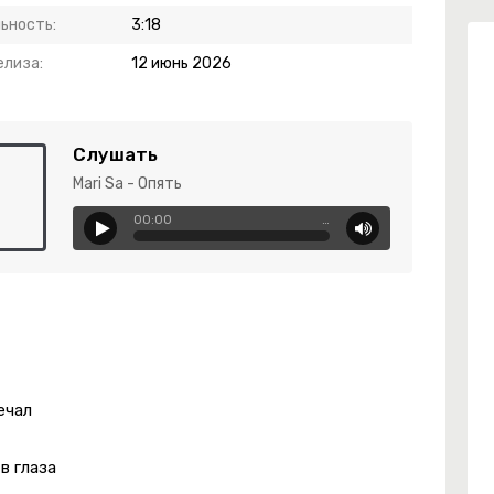
ьность:
3:18
елиза:
12 июнь 2026
Слушать
Mari Sa - Опять
00:00
…
ечал
в глаза