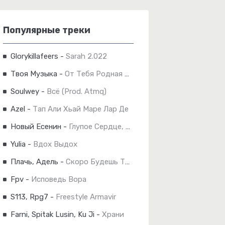
Популярные треки
Glorykillafeers
-
Sarah 2.022
Твоя Музыка
-
От Тебя Родная Кругом Голова
Soulwey
-
Всё (Prod. Atmq)
Azel
-
Тап Али Хьай Маре Лар Де
Новый Есенин
-
Глупое Сердце, Не Бейся
Yulia
-
Вдох Выдох
Плачь, Адель
-
Скоро Будешь Ты Сиять
Fpv
-
Исповедь Вора
S113, Rpg7
-
Freestyle Armavir
Farni, Spitak Lusin, Ku Ji
-
Храни