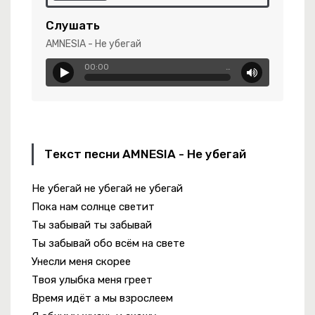
Слушать
ости
AMNESIA - Не убегай
00:00
…
Текст песни AMNESIA - Не убегай
ими
Не убегай не убегай не убегай
Пока нам солнце светит
Ты забывай ты забывай
Ты забывай обо всём на свете
Унесли меня скорее
Твоя улыбка меня греет
Время идёт а мы взрослеем