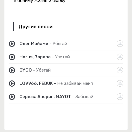
Я обниму жизнь и скажу
Другие песни
Олег Майами
-
Убегай
Horus, Зараза
-
Улетай
CYGO
-
Убегай
LOVV66, FEDUK
-
Не забывай меня
Сережа Аверин, MAYOT
-
Забывай