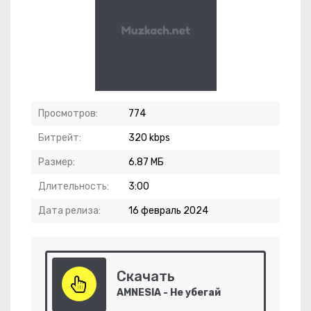
хое Прости
Просмотров:
774
Битрейт:
320 kbps
Размер:
6.87 МБ
Длительность:
3:00
Дата релиза:
16 февраль 2024
aradise
Скачать
AMNESIA - Не убегай