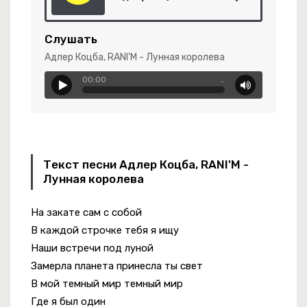
Семнадцать
Слушать
Адлер Коцба, RANI'M - Лунная королева
-
Мама Russia
00:00
…
чки С Мёдом
Текст песни Адлер Коцба, RANI'M -
Лунная королева
На закате сам с собой
елей Крыма
В каждой строчке тебя я ищу
Наши встречи под луной
Замерла планета принесла ты свет
В мой темный мир темный мир
Где я был один