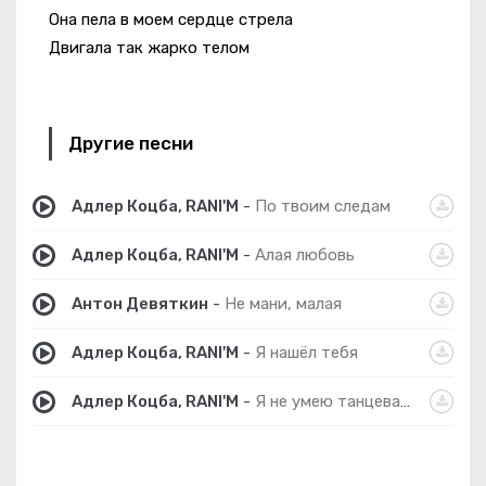
Она пела в моем сердце стрела
Двигала так жарко телом
Другие песни
Адлер Коцба, RANI'M
-
По твоим следам
Адлер Коцба, RANI'M
-
Алая любовь
Антон Девяткин
-
Не мани, малая
Адлер Коцба, RANI'M
-
Я нашёл тебя
Адлер Коцба, RANI'M
-
Я не умею танцевать