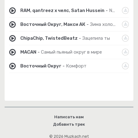
RAM, qantreez x челс, Satan Hussein
-
No pasaran!
Восточный Округ, Макси АК
-
Зима холода
ChipaChip, TwistedBeatz
-
Зацепила ты
MACAN
-
Самый пьяный округ в мире
Восточный Округ
-
Комфорт
Написать нам
Добавить трек
© 2026 Muzkach.net