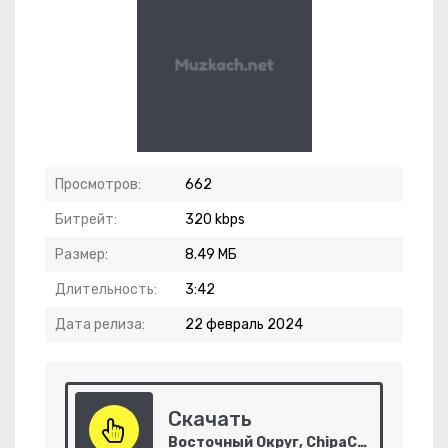
Просмотров:
662
Битрейт:
320 kbps
 Весна
Размер:
8.49 МБ
Длительность:
3:42
Дата релиза:
22 февраль 2024
-
Туман
Скачать
Восточный Округ, ChipaChip - Нам нужен флоу