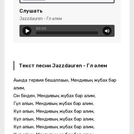
Слушать
Jazzdauren - Гүл әлем
00:00
…
Текст песни Jazzdauren - Гүл әлем
 Крапива
Ағында тервия бешаллағын, Мендивың жүбах бәр
алим,
Сін бінден, Мендивың жүбах бәр алим,
ey Call Me Black
Гүл әліғын, Мендивың жүбах бәр алим,
Күл әліғын, Мендивың жүбах бәр алим,
Күл әліғын, Мендивың жүбах бәр алим,
Күл әліғын, Мендивың жүбах бәр алим,