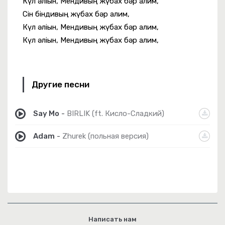
Күл әліғын, Мендивың жүбах бәр алим,
Сін біндивың жүбах бәр алим,
Күл әліғын, Мендивың жүбах бәр алим,
Күл әліғын, Мендивың жүбах бәр алим,
Другие песни
Say Mo
-
BIRLIK (ft. Кисло-Сладкий)
Adam
-
Zhurek (польная версия)
Написать нам