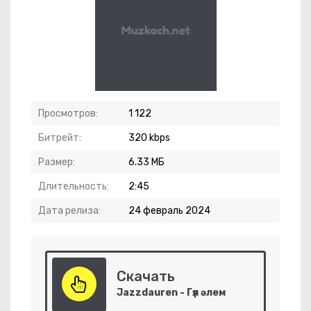
Просмотров:
1 122
Битрейт:
320 kbps
Размер:
6.33 МБ
Ори Ты Не Дома
Длительность:
2:45
овь Без Слов
Дата релиза:
24 февраль 2024
три Только На Меня
Скачать
Jazzdauren - Гүл әлем