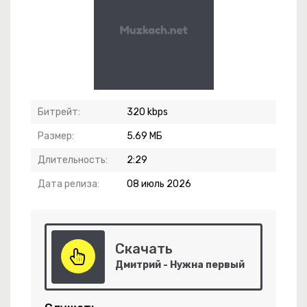
нёшься
ой Вагон
Битрейт:
320 kbps
Размер:
5.69 МБ
Длительность:
2:29
хое Прости
Дата релиза:
08 июль 2026
Скачать
Дмитрий - Нужна первый