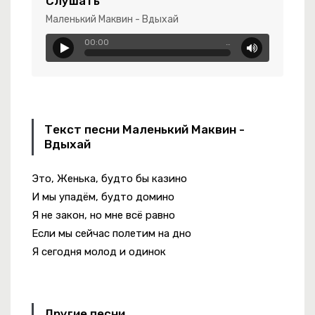
Слушать
Маленький Маквин - Вдыхай
теряли
00:00
…
Текст песни Маленький Маквин -
Вдыхай
Это, Женька, будто бы казино
И мы упадём, будто домино
Я не закон, но мне всё равно
Если мы сейчас полетим на дно
Я сегодня молод и одинок
Другие песни