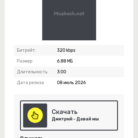
а Скрипит, Но Ноги Пляшут
Битрейт:
320 kbps
Я Стану Кошкой
Размер:
6.88 МБ
Длительность:
3:00
Дата релиза:
08 июль 2026
би Меня
 Wiatr
Скачать
Дмитрий - Давай мы