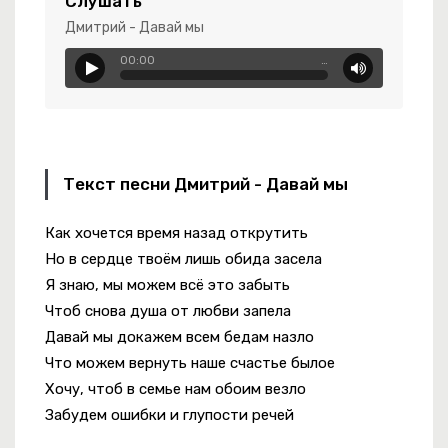
Слушать
ий Омут
Дмитрий - Давай мы
0Н0М
00:00
…
е Стареем, Мы Дорожаем
 Слышу Твой Зов
Текст песни Дмитрий - Давай мы
Как хочется время назад открутить
Но в сердце твоём лишь обида засела
Я знаю, мы можем всё это забыть
гиня Моря
Чтоб снова душа от любви запела
Давай мы докажем всем бедам назло
Что можем вернуть наше счастье былое
Хочу, чтоб в семье нам обоим везло
Забудем ошибки и глупости речей