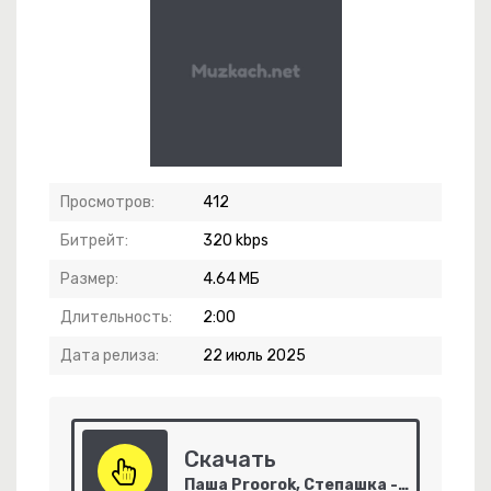
Упади
очка-Точка
Просмотров:
412
Битрейт:
320 kbps
Размер:
4.64 МБ
ь Свободными
Длительность:
2:00
Дата релиза:
22 июль 2025
Скачать
Паша Proorok, Степашка - Я красивая