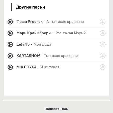
Другие песни
Паша Proorok
-
А ты такая красивая
Мари Краймбрери
-
Кто такая Мэри?
Lely45
-
Моя душа
KARTASHOW
-
Ты такая красивая
MIA BOYKA
-
Я не такая
Написать нам