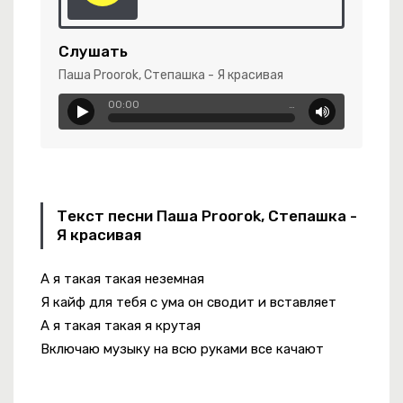
Слушать
Паша Proorok, Степашка - Я красивая
00:00
…
бли Уходят
Текст песни Паша Proorok, Степашка -
Я красивая
А я такая такая неземная
мые Глаза
Я кайф для тебя с ума он сводит и вставляет
А я такая такая я крутая
Включаю музыку на всю руками все качают