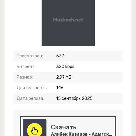
ек
Просмотров:
537
Битрейт:
320 kbps
Кусается
Размер:
2.97 МБ
Длительность:
1:16
Дата релиза:
15 сентябрь 2025
Скачать
Алибек Казаров - Адыгские герои