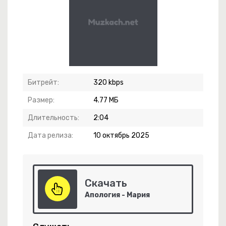
Им Бы Жить
Битрейт:
320 kbps
Размер:
4.77 МБ
Длительность:
2:04
Дата релиза:
10 октябрь 2025
-
Деньги, Господа!
-
Она Хочет Быть Одна
Скачать
Апология - Мария
-
Небо Укажи Мне Путь