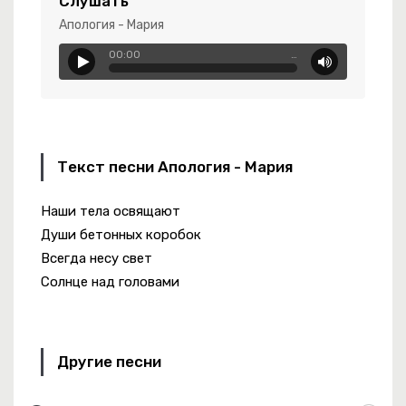
Слушать
 Красный
Апология - Мария
00:00
…
Золушка
Текст песни Апология - Мария
Наши тела освящают
Души бетонных коробок
Всегда несу свет
Солнце над головами
Другие песни