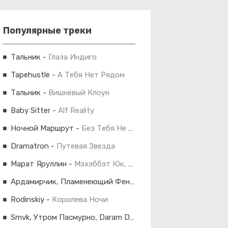
Популярные треки
Тальник
-
Глаза Индиго
Tapehustle
-
А Тебя Нет Рядом
Тальник
-
Вишнёвый Клоун
Baby Sitter
-
Alf Reality
Ночной Маршрут
-
Без Тебя Не Могу Уснуть
Dramatron
-
Путевая Звезда
Марат Яруллин
-
Мэхэббэт Юк, Димэ!
Ардамирчик, Пламенеющий Феникс
-
Незабудка
Rodinskiy
-
Королева Ночи
Smvk, Утром Пасмурно, Daram Dam
-
Код 2.0