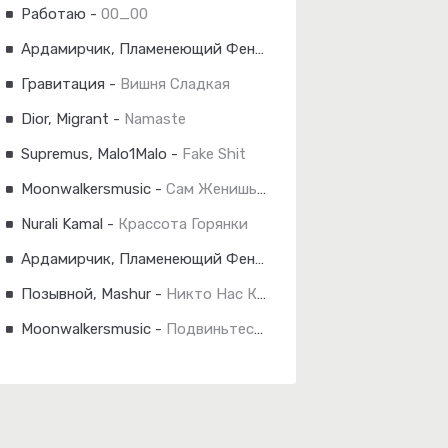
Работаю
-
00_00
Ардамирчик, Пламенеющий Феникс
-
Голубые Глазки
Гравитация
-
Вишня Сладкая
Dior, Migrant
-
Namaste
Supremus, Malo1Malo
-
Fake Shit
Moonwalkersmusic
-
Сам Женишься
Nurali Kamal
-
Крассота Горянки
Ардамирчик, Пламенеющий Феникс
-
Герой Не Твоего Ром
Позывной, Mashur
-
Никто Нас Кроме
Moonwalkersmusic
-
Подвиньтесь Мужики