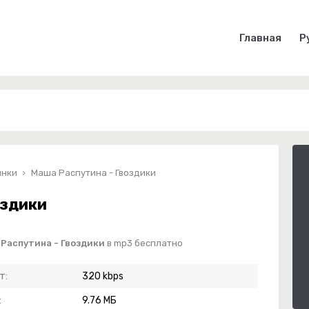
Главная
Р
инки
Маша Распутина - Гвоздики
оздики
 Распутина - Гвоздики
в mp3 бесплатно
т:
320 kbps
:
9.76 МБ