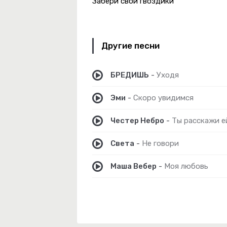
Забери свои гвоздики
-
Голубые Глазки
Другие песни
ke Shit
БРЕДИШЬ
-
Уходя
 Женишься
Эми
-
Скоро увидимся
Честер Небро
-
Ты расскажи е
-
Герой Не Твоего Романа
Света
-
Не говори
о Нас Кроме
виньтесь Мужики
Маша Вебер
-
Моя любовь