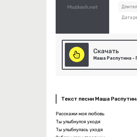
Длител
Дата р
Скачать
ебя Не Могу Уснуть
эт Юк, Димэ!
Текст песни Маша Распутина
-
Незабудка
Расскажи моя любовь
Ты улыбнулся уходя
-
Код 2.0
Ты улыбнулась уходя